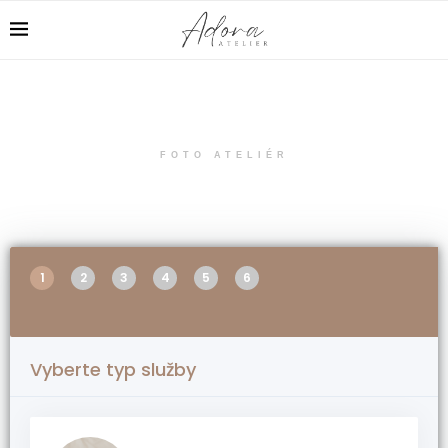
FOTO ATELIÉR
ONLINE REZERVACE
1
2
3
4
5
6
Vyberte typ služby